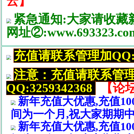
云
】
紧急通知:大家请收藏新网址
网址②:www.693323.co
充值请联系管理加QQ:32
注意：充值请联系管理新微
QQ:3259342368
【
论
新年充值大优惠,充值1000
间为一个月,祝大家期期中
新年充值大优惠,充值1000