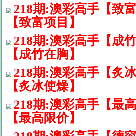
218期:澳彩高手【致
【
致富项目
】
218期:澳彩高手【成
【
成竹在胸
】
218期:澳彩高手【
【
炙冰使燥
】
218期:澳彩高手【
【
最高限价
】