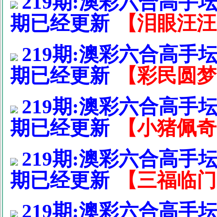
219期:澳彩六合高
期已经更新
【
泪眼汪汪
219期:澳彩六合高
期已经更新
【
彩民圆梦
219期:澳彩六合高手
期已经更新
【
小猪佩奇
219期:澳彩六合高
期已经更新
【
三福临门
219期:澳彩六合高