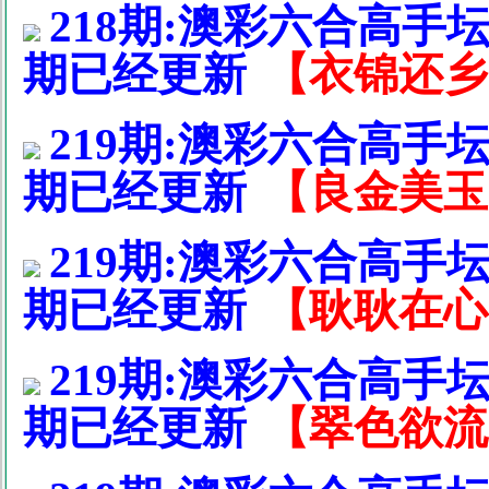
218期:澳彩六合高
期已经更新
【
衣锦还乡
219期:澳彩六合高
期已经更新
【
良金美玉
219期:澳彩六合高手
期已经更新
【
耿耿在心
219期:澳彩六合高
期已经更新
【
翠色欲流