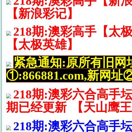
218期:澳彩高手【新
【
新浪彩记
】
218期:澳彩高手【太
【
太极英雄
】
紧急通知:原所有旧网
①:866881.com,新网址②
218期:澳彩六合高
期已经更新
【
天山鹰王
218期:澳彩六合高