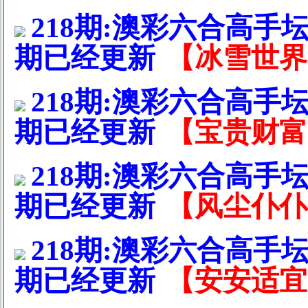
218期:澳彩六合高
期已经更新
【
冰雪世界
218期:澳彩六合高手
期已经更新
【
宝贵财富
218期:澳彩六合高手
期已经更新
【
风尘仆仆
218期:澳彩六合高
期已经更新
【
安安适宜