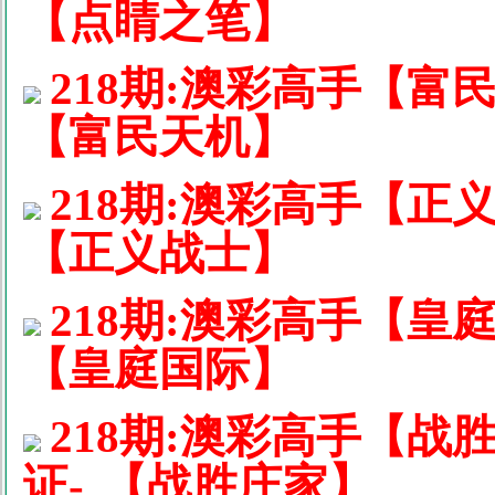
【
点睛之笔
】
218期:澳彩高手【富
【
富民天机
】
218期:澳彩高手【正
【
正义战士
】
218期:澳彩高手【
【
皇庭国际
】
218期:澳彩高手【
证-
【
战胜庄家
】