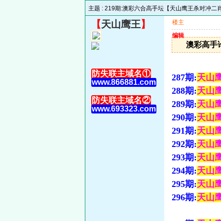
主题 :
219期:澳彩六合高手坛【天山鹰王杀对冲二
【
天山鹰王
】
楼主
编辑
澳彩高手
防失联主域名①
287期:
天山
www.866881.com
288期:
天山
防失联主域名②
289期:
天山
www.693323.com
290期:
天山
291期:
天山
292期:
天山
293期:
天山
294期:
天山
295期:
天山
296期:
天山