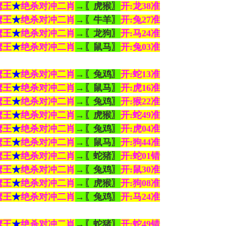
鹰王
★
绝杀对冲二肖
→〖虎猴〗
开:龙38准
鹰王
★
绝杀对冲二肖
→〖牛羊〗
开:兔27准
鹰王
★
绝杀对冲二肖
→〖龙狗〗
开:马24准
鹰王
★
绝杀对冲二肖
→〖鼠马〗
开:兔03准
鹰王
★
绝杀对冲二肖
→〖兔鸡〗
开:蛇13准
鹰王
★
绝杀对冲二肖
→〖鼠马〗
开:虎16准
鹰王
★
绝杀对冲二肖
→〖兔鸡〗
开:猴22准
鹰王
★
绝杀对冲二肖
→〖虎猴〗
开:蛇49准
鹰王
★
绝杀对冲二肖
→〖兔鸡〗
开:虎04准
鹰王
★
绝杀对冲二肖
→〖鼠马〗
开:狗44准
鹰王
★
绝杀对冲二肖
→〖蛇猪〗
开:蛇01错
鹰王
★
绝杀对冲二肖
→〖兔鸡〗
开:鼠30准
鹰王
★
绝杀对冲二肖
→〖虎猴〗
开:狗08准
鹰王
★
绝杀对冲二肖
→〖兔鸡〗
开:马24准
鹰王
★
绝杀对冲二肖
→〖蛇猪〗
开:蛇49错