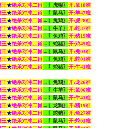
鹰王
★
绝杀对冲二肖
→〖虎猴〗
开:鼠18准
鹰王
★
绝杀对冲二肖
→〖鼠马〗
开:羊47准
鹰王
★
绝杀对冲二肖
→〖兔鸡〗
开:虎28准
鹰王
★
绝杀对冲二肖
→〖牛羊〗
开:蛇37准
鹰王
★
绝杀对冲二肖
→〖兔鸡〗
开:猪19准
鹰王
★
绝杀对冲二肖
→〖蛇猪〗
开:鸡45准
鹰王
★
绝杀对冲二肖
→〖鼠马〗
开:兔03准
鹰王
★
绝杀对冲二肖
→〖兔鸡〗
开:蛇01准
鹰王
★
绝杀对冲二肖
→〖蛇猪〗
开:牛41准
鹰王
★
绝杀对冲二肖
→〖兔鸡〗
开:龙26准
鹰王
★
绝杀对冲二肖
→〖牛羊〗
开:鼠06准
鹰王
★
绝杀对冲二肖
→〖鼠马〗
开:牛41准
鹰王
★
绝杀对冲二肖
→〖龙狗〗
开:猪19准
鹰王
★
绝杀对冲二肖
→〖蛇猪〗
开:兔27准
鹰王
★
绝杀对冲二肖
→〖鼠马〗
开:蛇01准