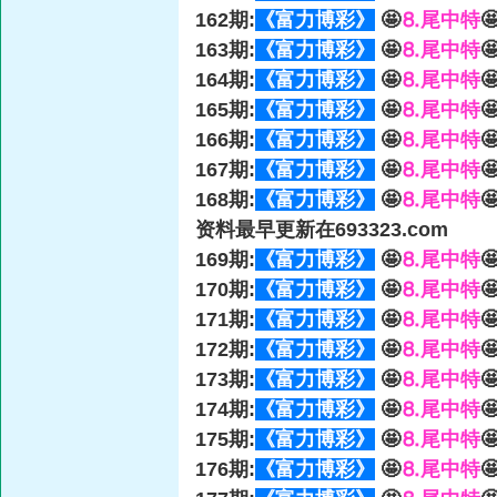
162期:
《富力博彩》
🤩
⒏尾中特

163期:
《富力博彩》
🤩
⒏尾中特

164期:
《富力博彩》
🤩
⒏尾中特

165期:
《富力博彩》
🤩
⒏尾中特

166期:
《富力博彩》
🤩
⒏尾中特

167期:
《富力博彩》
🤩
⒏尾中特

168期:
《富力博彩》
🤩
⒏尾中特

资料最早更新在693323.com
169期:
《富力博彩》
🤩
⒏尾中特

170期:
《富力博彩》
🤩
⒏尾中特

171期:
《富力博彩》
🤩
⒏尾中特

172期:
《富力博彩》
🤩
⒏尾中特

173期:
《富力博彩》
🤩
⒏尾中特

174期:
《富力博彩》
🤩
⒏尾中特

175期:
《富力博彩》
🤩
⒏尾中特

176期:
《富力博彩》
🤩
⒏尾中特
