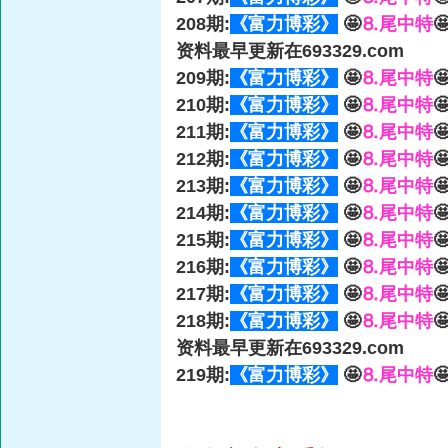
208期:
《富力博彩》
🤩
⒏尾中特

资料最早更新在693329.com
209期:
《富力博彩》
🤩
⒏尾中特

210期:
《富力博彩》
🤩
⒏尾中特

211期:
《富力博彩》
🤩
⒏尾中特

212期:
《富力博彩》
🤩
⒏尾中特

213期:
《富力博彩》
🤩
⒏尾中特

214期:
《富力博彩》
🤩
⒏尾中特

215期:
《富力博彩》
🤩
⒏尾中特

216期:
《富力博彩》
🤩
⒏尾中特

217期:
《富力博彩》
🤩
⒏尾中特

218期:
《富力博彩》
🤩
⒏尾中特

资料最早更新在693329.com
219期:
《富力博彩》
🤩
⒏尾中特
