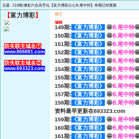
主题 :
219期:澳彩六合高手坛【富力博彩㊣㊣⒏尾中特】本期已经更新
【
富力博彩
】
楼主
编辑
149期:
《富力博彩》
🤩
⒏尾中特

150期:
《富力博彩》
🤩
⒏尾中特

151期:
《富力博彩》
🤩
⒏尾中特

防失联主域名①
www.866881.com
152期:
《富力博彩》
🤩
⒏尾中特

153期:
《富力博彩》
🤩
⒏尾中特

防失联主域名②
www.693323.com
154期:
《富力博彩》
🤩
⒏尾中特

155期:
《富力博彩》
🤩
⒏尾中特

156期:
《富力博彩》
🤩
⒏尾中特

157期:
《富力博彩》
🤩
⒏尾中特

158期:
《富力博彩》
🤩
⒏尾中特

资料最早更新在693323.com
159期:
《富力博彩》
🤩
⒏尾中特

160期:
《富力博彩》
🤩
⒏尾中特

161期:
《富力博彩》
🤩
⒏尾中特
