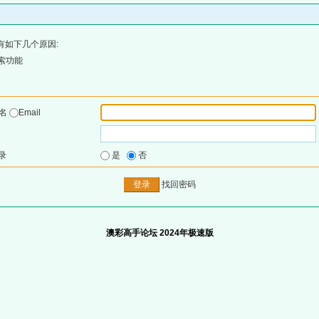
有如下几个原因:
索功能
户名
Email
录
是
否
找回密码
澳彩高手论坛 2024年极速版