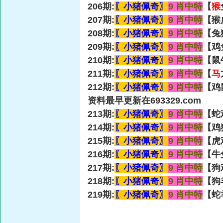
206期:
〖小猪佩奇〗
9 肖中特
【
猴
207期:
〖小猪佩奇〗
9 肖中特
【猴
208期:
〖小猪佩奇〗
9 肖中特
【兔
209期:
〖小猪佩奇〗
9 肖中特
【鸡
210期:
〖小猪佩奇〗
9 肖中特
【鼠
211期:
〖小猪佩奇〗
9 肖中特
【
马
212期:
〖小猪佩奇〗
9 肖中特
【鸡
资料最早更新在693329.com
213期:
〖小猪佩奇〗
9 肖中特
【蛇
214期:
〖小猪佩奇〗
9 肖中特
【鸡
215期:
〖小猪佩奇〗
9 肖中特
【虎
216期:
〖小猪佩奇〗
9 肖中特
【牛
217期:
〖小猪佩奇〗
9 肖中特
【狗
218期:
〖小猪佩奇〗
9 肖中特
【狗
219期:
〖小猪佩奇〗
9 肖中特
【蛇