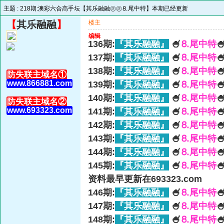
主题 :
218期:澳彩六合高手坛【其乐融融㊣㊣⒏尾中特】本期已经更新
【
其乐融融
】
楼主
编辑
136期:
『其乐融融』
🍧
⒏尾中特

137期:
『其乐融融』
🍧
⒏尾中特

138期:
『其乐融融』
🍧
⒏尾中特

防失联主域名①
www.866881.com
139期:
『其乐融融』
🍧
⒏尾中特

140期:
『其乐融融』
🍧
⒏尾中特

防失联主域名②
www.693323.com
141期:
『其乐融融』
🍧
⒏尾中特

142期:
『其乐融融』
🍧
⒏尾中特

143期:
『其乐融融』
🍧
⒏尾中特

144期:
『其乐融融』
🍧
⒏尾中特

145期:
『其乐融融』
🍧
⒏尾中特

资料最早更新在693323.com
146期:
『其乐融融』
🍧
⒏尾中特

147期:
『其乐融融』
🍧
⒏尾中特

148期:
『其乐融融』
🍧
⒏尾中特
